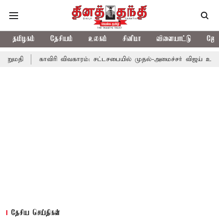
தமிழகம்
தேசியம்
உலகம்
சினிமா
விளையாட்டு
ஜோத
காவிரி விவகாரம்: சட்டசபையில் முதல்-அமைச்சர் விஜய் உரை
காவிரி
தேசிய செய்திகள்