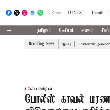
E-Paper
DTNEXT
Thanthi 
தமிழகம்
தேசியம்
உலகம்
சினி
Breaking News
 முதல்-அமைச்சர் விஜய் அழைப்பு
முன்னாள் அமைச்சர் பொன்மு
தேசிய செய்திகள்
போலீஸ் காவல் மரணம