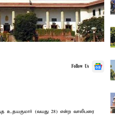
Follow Us
்ந்த உதயகுமார் (வயது 28) என்ற வாலிபரை