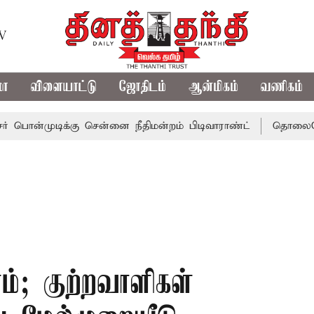
TV
மா
விளையாட்டு
ஜோதிடம்
ஆன்மிகம்
வணிகம்
டிக்கு சென்னை நீதிமன்றம் பிடிவாராண்ட்
தொலைநோக்கு பார
்; குற்றவாளிகள்