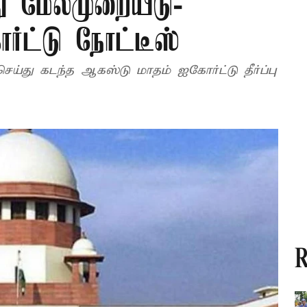
ு மேல்முறையீடு-
கோர்ட்டு நோட்டீஸ்
R