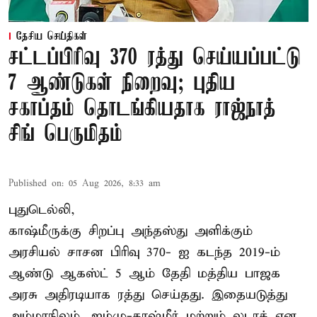
தேசிய செய்திகள்
சட்டப்பிரிவு 370 ரத்து செய்யப்பட்டு
7 ஆண்டுகள் நிறைவு; புதிய
சகாப்தம் தொடங்கியதாக ராஜ்நாத்
சிங் பெருமிதம்
Published on
:
05 Aug 2026, 8:33 am
புதுடெல்லி,
காஷ்மீருக்கு சிறப்பு அந்தஸ்து அளிக்கும்
அரசியல் சாசன பிரிவு 370- ஐ கடந்த 2019-ம்
ஆண்டு ஆகஸ்ட் 5 ஆம் தேதி மத்திய பாஜக
அரசு அதிரடியாக ரத்து செய்தது. இதையடுத்து
அம்மாநிலம், ஜம்மு-காஷ்மீர் மற்றும் லடாக் என