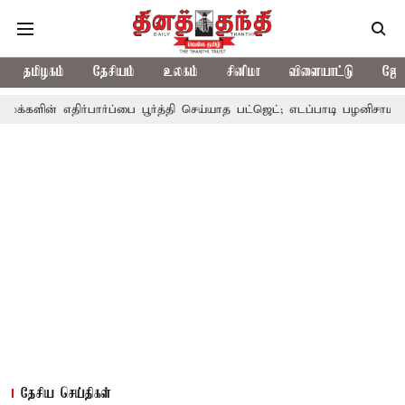
தமிழகம்
தேசியம்
உலகம்
சினிமா
விளையாட்டு
ஜோத
திர்பார்ப்பை பூர்த்தி செய்யாத பட்ஜெட்; எடப்பாடி பழனிசாமி
பட்ஜெட்
தேசிய செய்திகள்