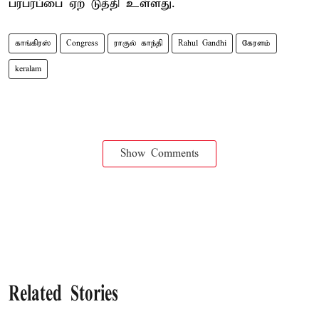
பரபரப்பை ஏற் டுத்தி உள்ளது.
காங்கிரஸ்
Congress
ராகுல் காந்தி
Rahul Gandhi
கேரளம்
keralam
Show Comments
Related Stories