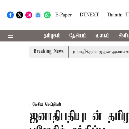
E-Paper
DTNEXT
Thanthi 
தமிழகம்
தேசியம்
உலகம்
சினி
Breaking News
தித்துவத்தை தொகுதி மறுவரையறை பாதிக்கும்: முதல்-அமைச்சர் விஜ
தேசிய செய்திகள்
ஜனாதிபதியுடன் தமி