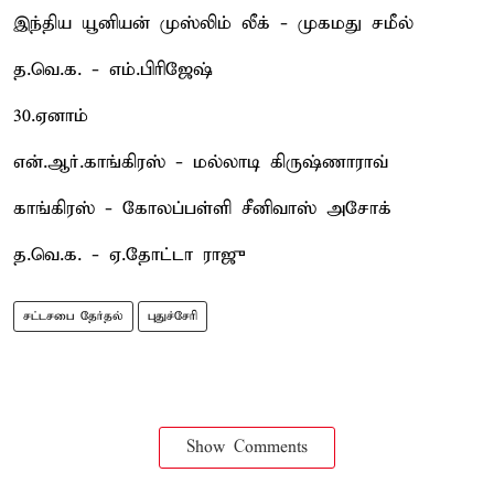
இந்திய யூனியன் முஸ்லிம் லீக் - முகமது சமீல்
த.வெ.க. - எம்.பிரிஜேஷ்
30.ஏனாம்
என்.ஆர்.காங்கிரஸ் - மல்லாடி கிருஷ்ணாராவ்
காங்கிரஸ் - கோலப்பள்ளி சீனிவாஸ் அசோக்
த.வெ.க. - ஏ.தோட்டா ராஜு
சட்டசபை தேர்தல்
புதுச்சேரி
Show Comments