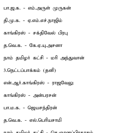
பா.ஜ.க. - எம்.அருள் முருகன்
தி.மு.க. - ஏ.எம்.எச்.நாஜிம்
காங்கிரஸ் - சக்திவேல் பிரபு
த.வெ.க. - கே.ஏ.யு.அசனா
நாம் தமிழர் கட்சி - மரி அந்துவான்
3.நெட்டப்பாக்கம் (தனி)
என்.ஆர்.காங்கிரஸ் - ராஜவேலு
காங்கிரஸ் - அன்பரசன்
பா.ம.க. - ஜெயசந்திரன்
த.வெ.க. - எல்.பெரியசாமி
நாம் தமிழர் கட்சி - செ.ஞானப்பிரகாசம்