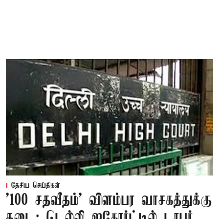
தேசிய செய்திகள்
'100 சதவீதம்' விளம்பர வாசகத்துக்கு
தடை: டெல்லி ஐகோர்ட்டில் டாபர்