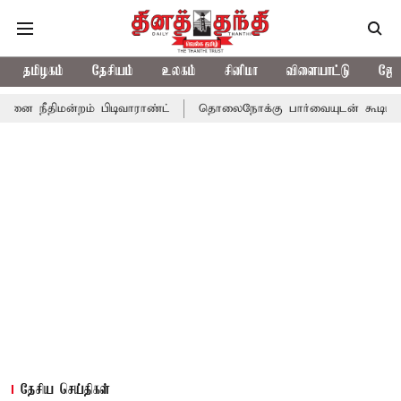
தமிழகம்
தேசியம்
உலகம்
சினிமா
விளையாட்டு
ஜோத
ம் பிடிவாராண்ட்
தொலைநோக்கு பார்வையுடன் கூடிய வேளாண் பட்ஜெட
தேசிய செய்திகள்