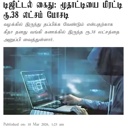
டிஜிட்டல் கைது: மூதாட்டியை மிரட்டி
ரூ.38 லட்சம் மோசடி
வழக்கில் இருந்து தப்பிக்க வேண்டும் என்பதற்காக
கீதா தனது வங்கி கணக்கில் இருந்த ரூ.38 லட்சத்தை
அனுப்பி வைத்துள்ளார்.
Published on
:
18 Mar 2026, 1:23 am