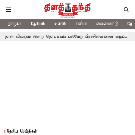
தமிழகம்
தேசியம்
உலகம்
சினிமா
விளையாட்டு
ஜோத
தம் இன்று தொடக்கம்: பல்வேறு பிரச்சினைகளை எழுப்ப எதிர்க்கட்சிகள் தி
தேசிய செய்திகள்