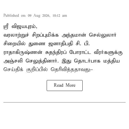
Published on
:
09 Aug 2026, 10:12 am
ஸ்ரீ விஜயபுரம்,
வரலாற்றுச் சிறப்புமிக்க அந்தமான் செல்லுலார்
சிறையில் துணை ஜனாதிபதி
சி. பி.
ராதாகிருஷ்ணன்
சுதந்திரப் போராட்ட வீரர்களுக்கு
அஞ்சலி செலுத்தினார். இது தொடர்பாக மத்திய
செய்திக் குறிப்பில் தெரிவித்ததாவது:-
Read More