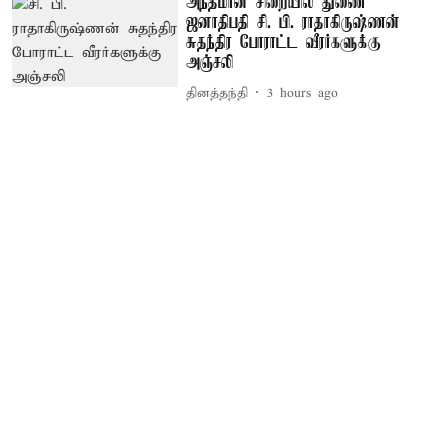
அந்தமான் சிறையில் துணை
ஜனாதிபதி சி. பி. ராதாகிருஷ்ணன்
சுதந்திர போராட்ட வீரர்களுக்கு
அஞ்சலி
தினத்தந்தி
3 hours ago