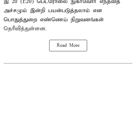
இ 20 (E20) பெட்ரோலை நுகர்வோர் எந்தவித
அச்சமும் இன்றி பயன்படுத்தலாம் என
பொதுத்துறை எண்ணெய் நிறுவனங்கள்
தெரிவித்துள்ளன.
Read More