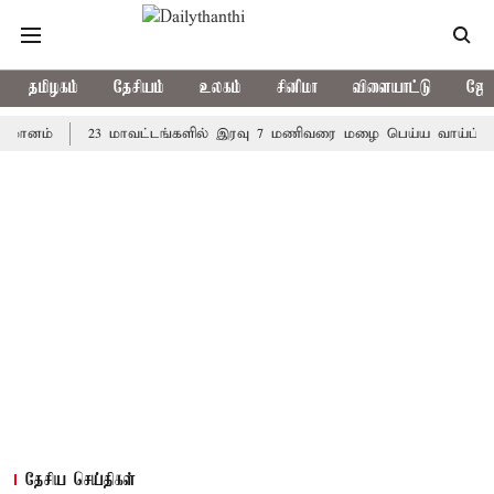
தமிழகம்
தேசியம்
உலகம்
சினிமா
விளையாட்டு
ஜோத
23 மாவட்டங்களில் இரவு 7 மணிவரை மழை பெய்ய வாய்ப்பு
கொர
தேசிய செய்திகள்