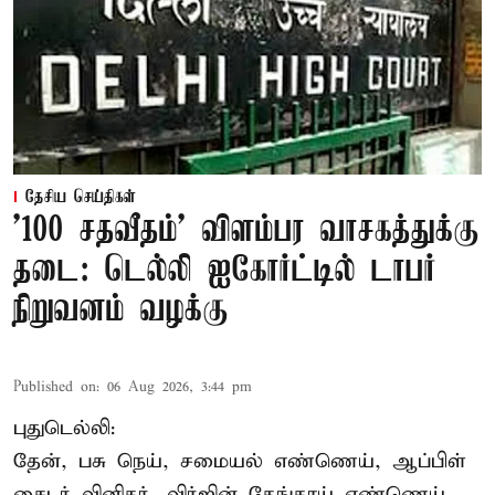
தேசிய செய்திகள்
'100 சதவீதம்' விளம்பர வாசகத்துக்கு
தடை: டெல்லி ஐகோர்ட்டில் டாபர்
நிறுவனம் வழக்கு
Published on
:
06 Aug 2026, 3:44 pm
புதுடெல்லி:
தேன், பசு நெய், சமையல் எண்ணெய், ஆப்பிள்
சைடர் வினிகர், விர்ஜின் தேங்காய் எண்ணெய்,