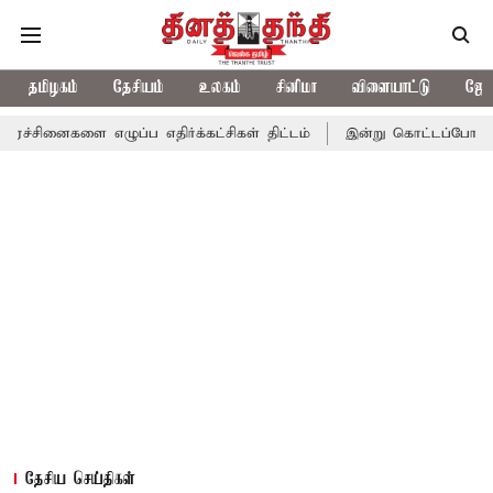
தமிழகம்
தேசியம்
உலகம்
சினிமா
விளையாட்டு
ஜோத
எழுப்ப எதிர்க்கட்சிகள் திட்டம்
இன்று கொட்டப்போகும் கனமழை.. எ
தேசிய செய்திகள்