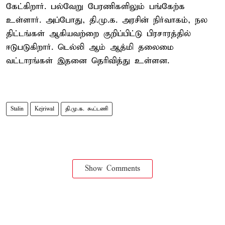
கேட்கிறார். பல்வேறு பேரணிகளிலும் பங்கேற்க
உள்ளார். அப்போது, தி.மு.க. அரசின் நிர்வாகம், நல
திட்டங்கள் ஆகியவற்றை குறிப்பிட்டு பிரசாரத்தில்
ஈடுபடுகிறார். டெல்லி ஆம் ஆத்மி தலைமை
வட்டாரங்கள் இதனை தெரிவித்து உள்ளன.
Stalin
Kejriwal
தி.மு.க. கூட்டணி
Show Comments