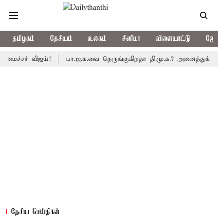
தமிழகம்
தேசியம்
உலகம்
சினிமா
விளையாட்டு
ஜோத
ச்சர் விஜய்!
பா.ஜ.க.வை நெருங்குகிறதா தி.மு.க.? அனைத்துக்கட்சி எ
தேசிய செய்திகள்