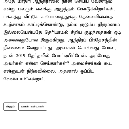
அதே மாதிரி ஆந்திராவில் நான் செய்ய வேண்டும்
என்று பலரும் எனக்கு அழுத்தம் கொடுக்கிறார்கள்.
பக்கத்து வீட்டுக் கல்யாணத்துக்கு தேவையில்லாத
உற்சாகம் காட்டிக்கொண்டு, நம்ம குடும்ப திருமணம்
இல்லையென்பதே தெரியாமல் சிறிய குழந்தைகள் ஓடி
அலைவதுபோல இருக்கிறது. ஆந்திரப் பிரதேசத்தின்
நிலைமை வேறுபட்டது. அவர்கள் சொல்வது போல,
நான் 2019 தேர்தலில் போட்டியிட்டேன். அப்போது
அவர்கள் என்ன செய்தார்கள்? அமைச்சர்கள் கூட
என்னுடன் நிற்கவில்லை. அதனால் ஒப்பிட
வேண்டாம்”என்றார்.
விஜய்
பவன் கல்யாண்