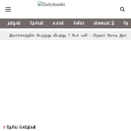
தமிழகம்
தேசியம்
உலகம்
சினிமா
விளையாட்டு
ஜோத
மாச்சலத்தில் பேருந்து விபத்து; 7 பேர் பலி - பிரதமர் மோடி இரங்கல்
தேசிய செய்திகள்