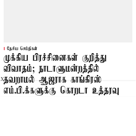
தேசிய செய்திகள்
முக்கிய பிரச்சினைகள் குறித்து
விவாதம்; நாடாளுமன்றத்தில்
தவறாமல் ஆஜராக காங்கிரஸ்
X
எம்.பி.க்களுக்கு கொறடா உத்தரவு
Published on
:
08 Aug 2026, 1:33 am
புதுடெல்லி,
நாடாளுமன்ற குளிர்கால கூட்டத்தொடர் கடந்த