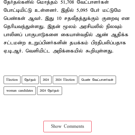
தேர்தல்களில் மொத்தம் 51,708 வேட்பாளர்கள்
போட்டியிட்டு உள்ளனர். இதில் 5,095 பேர் மட்டுமே
பெண்கள் ஆவர். இது 10 சதவீதத்துக்கும் குறைவு என
தெரியவந்துள்ளது. இதன் மூலம் அரசியலில் நிலவும்
பாலினப் பாகுபாடுகளை கையாள்வதில் ஆண் ஆதிக்க
சட்டமன்ற உறுப்பினர்களின் தயக்கம் பிரதிபலிப்பதாக
ஏ.டி.ஆர். வெளியிட்ட அறிக்கையில் கூறியுள்ளது.
Election
தேர்தல்
2024
2024 Election
பெண் வேட்பாளர்கள்
woman candidates
2024 தேர்தல்
Show Comments