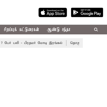
சிறப்புக் கட்டுரைகள்
ஆண்டு சந்தா
ேர் பலி - பிரதமர் மோடி இரங்கல்
தொகுதி மறுவரையறை நடந்