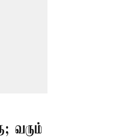
ு; வரும்