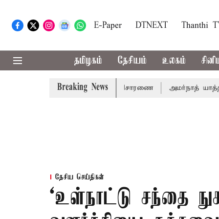
E-Paper
DTNEXT
Thanthi 
தமிழகம்
தேசியம்
உலகம்
சினி
Breaking News
ம் 14ம்தேதி சுப்ரீம்கோர்ட்டில் விசாரணை
அமர்நாத் யாத்திரை 
தேசிய செய்திகள்
‘உள்நாட்டு சந்தை ந