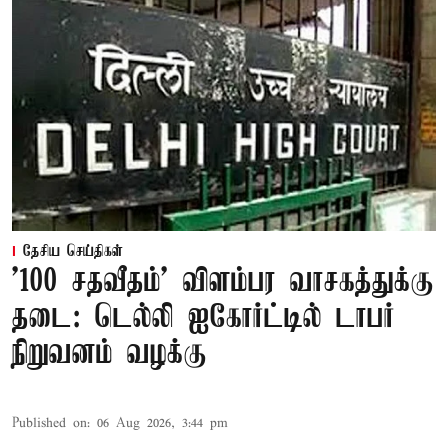
தேசிய செய்திகள்
'100 சதவீதம்' விளம்பர வாசகத்துக்கு
தடை: டெல்லி ஐகோர்ட்டில் டாபர்
நிறுவனம் வழக்கு
Published on
:
06 Aug 2026, 3:44 pm