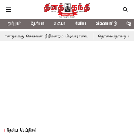
தமிழகம்
தேசியம்
உலகம்
சினிமா
விளையாட்டு
ஜோத
 சென்னை நீதிமன்றம் பிடிவாராண்ட்
தொலைநோக்கு பார்வையுடன் கூட
தேசிய செய்திகள்