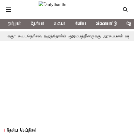
தமிழகம்
தேசியம்
உலகம்
சினிமா
விளையாட்டு
ஜோத
ர் கூட்டநெரிசல்: இறந்தோரின் குடும்பத்தினருக்கு அரசுப்பணி வழக்கு; வரும
தேசிய செய்திகள்