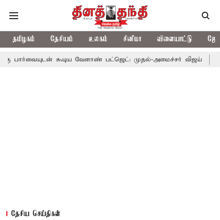
தமிழகம்
தேசியம்
உலகம்
சினிமா
விளையாட்டு
ஜோத
ன் கூடிய வேளாண் பட்ஜெட்: முதல்-அமைச்சர் விஜய்
தமிழக அரசியல
தேசிய செய்திகள்