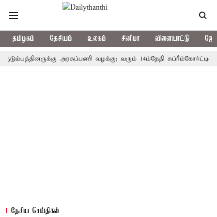
தமிழகம்
தேசியம்
உலகம்
சினிமா
விளையாட்டு
ஜோத
பத்தினருக்கு அரசுப்பணி வழக்கு; வரும் 14ம்தேதி சுப்ரீம்கோர்ட்டில் விசா
தேசிய செய்திகள்