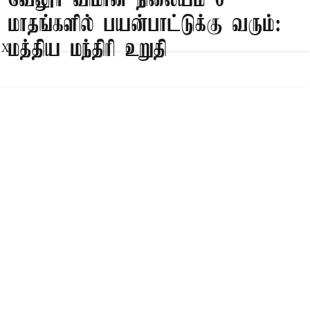
வேலூர் விமான நிலையம் 6
மாதங்களில் பயன்பாட்டுக்கு வரும்:
மத்திய மந்திரி உறுதி
X
Published on
:
08 Aug 2026, 1:17 am
புதுடெல்லி,
தமிழ்நாட்டில் சென்னை, கோவை, மதுரை,
திருச்சி, சேலம், தூத்துக்குடி ஆகிய 6 விமான
நிலையங்கள் பயன்பாட்டில் உள்ளன. வேலூரில்
ஆங்கிலேயர் ஆட்சிக்காலத்தில் கட்டப்பட்ட விமான
நிலையம் 98 ஏக்கர் பரப்பளவில் விரிவாக்கம்
செய்யப்பட்டு வருகிறது.
கோரிக்கை மனு
இந்த பணி களை விரைந்து முடித்து வேலூர்