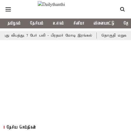
தமிழகம்
தேசியம்
உலகம்
சினிமா
விளையாட்டு
ஜோத
ிபத்து; 7 பேர் பலி - பிரதமர் மோடி இரங்கல்
தொகுதி மறுவரையறை ந
தேசிய செய்திகள்