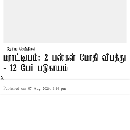
தேசிய செய்திகள்
மராட்டியம்: 2 பஸ்கள் மோதி விபத்து
- 12 பேர் படுகாயம்
X
Published on
:
07 Aug 2026, 1:14 pm
மும்பை,
மராட்டிய மாநிலம்
நாக்பூர்
மாவட்டத்தில் நாக்பூர் -
சந்திரப்பூர் நெடுஞ்சாலையில் இன்று அரசு பஸ்
சென்றுகொண்டிருந்தது. நாக்பூர் நோக்கி