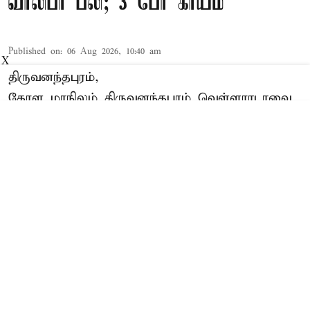
வாலிபர் பலி; 3 பேர் காயம்
Published on
:
06 Aug 2026, 10:40 am
X
திருவனந்தபுரம்,
கேரள மாநிலம் திருவனந்தபுரம் வெள்ளராடாவை
சேர்ந்தவர் எர்னஸ்ட் (வயது 38). இவர் இன்று
காலை தனது குடும்பத்தினருடன்
திருவனந்தபுரத்தில் இருந்து காரில்
கட்டப்பனாவுக்கு புறப்பட்டார்.
Read More