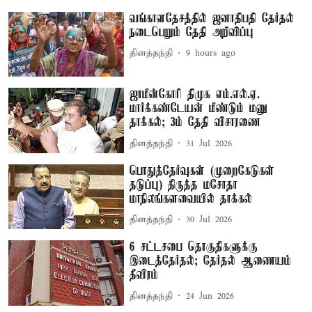
வங்காளதேசத்தில் ஜனாதிபதி தேர்தல்
நடைபெறும் தேதி அறிவிப்பு
தினத்தந்தி
9 hours ago
ஜாமீன்கோரி திமுக எம்.எல்.ஏ.
மார்க்கண்டேயன் மீண்டும் மனு
தாக்கல்; 3ம் தேதி விசாரணை
தினத்தந்தி
31 Jul 2026
பொதுத்தேர்வுகள் (முறைகேடுகள்
தடுப்பு) திருத்த மசோதா
மாநிலங்களவையில் தாக்கல்
தினத்தந்தி
30 Jul 2026
6 சட்டசபை தொகுதிகளுக்கு
இடைத்தேர்தல்; தேர்தல் ஆணையம்
தீவிரம்
தினத்தந்தி
24 Jun 2026