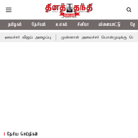
தமிழகம்
தேசியம்
உலகம்
சினிமா
விளையாட்டு
ஜோத
-அமைச்சர் விஜய் அழைப்பு
முன்னாள் அமைச்சர் பொன்முடிக்கு சென்னை
தேசிய செய்திகள்