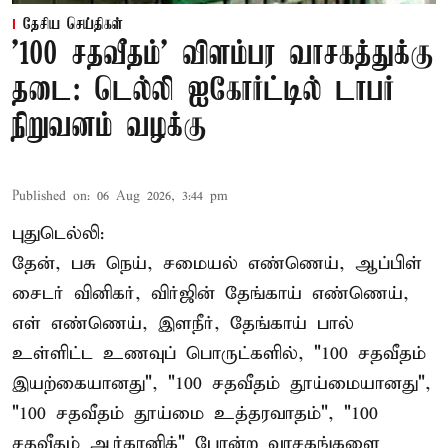
தேசிய செய்திகள்
'100 சதவீதம்' விளம்பர வாசகத்துக்கு
தடை: டெல்லி ஐகோர்ட்டில் டாபர்
நிறுவனம் வழக்கு
Published on
:
06 Aug 2026, 3:44 pm
புதுடெல்லி:
தேன், பசு நெய், சமையல் எண்ணெய், ஆப்பிள்
சைடர் வினிகர், விர்ஜின் தேங்காய் எண்ணெய்,
எள் எண்ணெய், இளநீர், தேங்காய் பால்
உள்ளிட்ட உணவுப் பொருட்களில், "100 சதவீதம்
இயற்கையானது", "100 சதவீதம் தூய்மையானது",
"100 சதவீதம் தூய்மை உத்தரவாதம்", "100
சதவீதம் ஆர்கானிக்" போன்ற வாசகங்களை