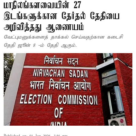
மாநிலங்களவையின் 27
இடங்களுக்கான தேர்தல் தேதியை
அறிவித்தது ஆணையம்
வேட்புமனுக்களைத் தாக்கல் செய்வதற்கான கடைசி
தேதி ஜூன் 8 -ம் தேதி ஆகும்.