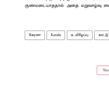
குணமடையாததால் அதை மறுவாழ்வு மையத
கேரளா
Kerala
உயிரிழப்பு
காட்
Sh