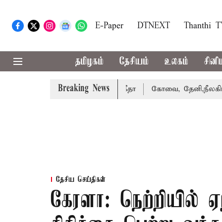
E-Paper
DTNEXT
Thanthi 
தமிழகம்
தேசியம்
உலகம்
சினி
Breaking News
ழக்கை வாபஸ் பெற்றார் சங்கீதா
கோவை, தேனி,நீலகிரி ஆகிய 
தேசிய செய்திகள்
கேரளா: நெற்றியில் ஏ