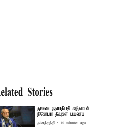
elated Stories
துணை ஜனாதிபதி அந்தமான்
நிகோபார் தீவுகள் பயணம்
தினத்தந்தி
45 minutes ago