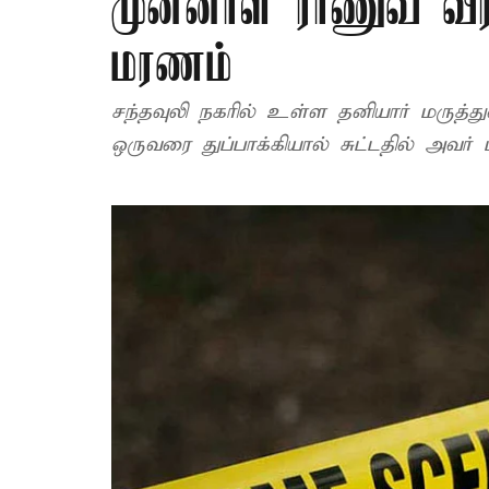
முன்னாள் ராணுவ வீரர
மரணம்
சந்தவுலி நகரில் உள்ள தனியார் மருத
ஒருவரை துப்பாக்கியால் சுட்டதில் அவர் 