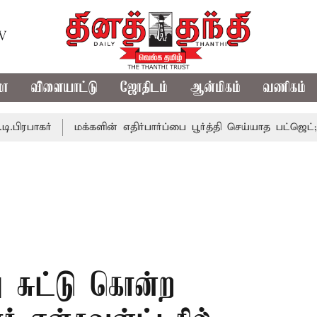
TV
மா
விளையாட்டு
ஜோதிடம்
ஆன்மிகம்
வணிகம்
ர்
மக்களின் எதிர்பார்ப்பை பூர்த்தி செய்யாத பட்ஜெட்; எடப்பா
ு சுட்டு கொன்ற