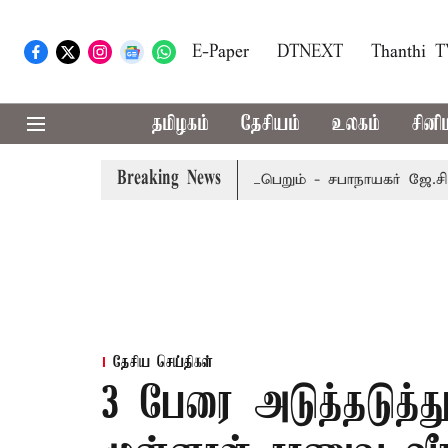
E-Paper
DTNEXT
Thanthi 
தமிழகம்
தேசியம்
உலகம்
சினி
Breaking News
டம்பர் 8-ந் தேதி வரை நடைபெறும் - சபாநாயகர் ஜே.சி.டி.பிரபாக
தேசிய செய்திகள்
3 பேரை அடுத்தடுத்த