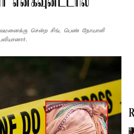
் என்கவுன்ட்டரில்
்துவமனைக்கு சென்ற சிங், பெண் நோயாளி
பலியானார்.
R