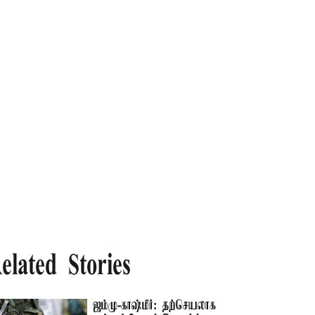
elated Stories
ஜம்மு-காஷ்மீர்: தற்செயலாக