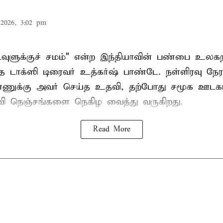
2026, 3:02 pm
கடவுளுக்குச் சமம்" என்ற இந்தியாவின் பண்பை உலகற
த டாக்ஸி டிரைவர் உத்கர்ஷ் பாண்டே. நள்ளிரவு நேரத
்ணுக்கு அவர் செய்த உதவி, தற்போது சமூக ஊடகங
பரவி நெஞ்சங்களை நெகிழ வைத்து வருகிறது.
Read More