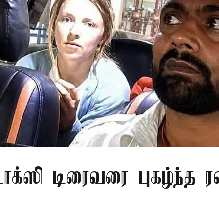
ாக்ஸி டிரைவரை புகழ்ந்த 