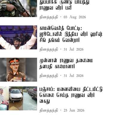
துப்பாக்கி குண்டு பாய்ந்து
ராணுவ வீரர் பலி
தினத்தந்தி
03 Aug 2026
காமன்வெல்த் போட்டி:
ஜூடோவில் இந்திய வீரர் ஹரிஷ்
சிங் தங்கம் வென்றார்
தினத்தந்தி
31 Jul 2026
முன்னாள் ராணுவ தலைமை
தளபதி காலமானார்
தினத்தந்தி
31 Jul 2026
பஞ்சாப்: மனைவியை திட்டமிட்டு
கொலை செய்த ராணுவ வீரர்
கைது
தினத்தந்தி
25 Jun 2026