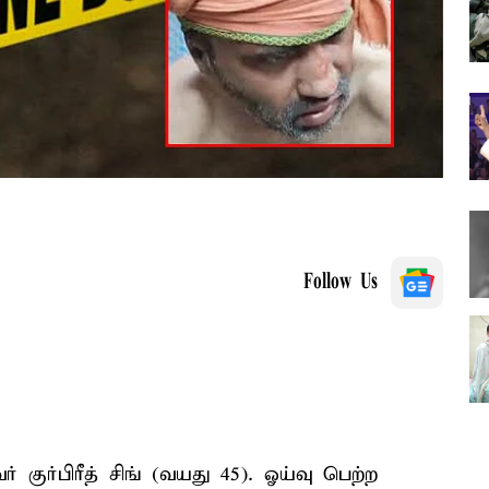
Follow Us
 குர்பிரீத் சிங் (வயது 45). ஓய்வு பெற்ற