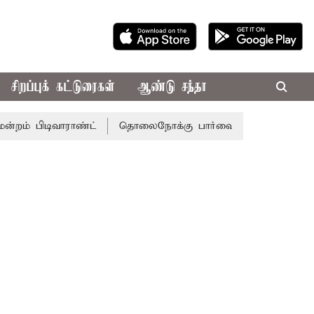
சிறப்புக் கட்டுரைகள்
ஆண்டு சந்தா
ிவாராண்ட்
தொலைநோக்கு பார்வையுடன் கூடிய வேளாண் பட்ஜெ