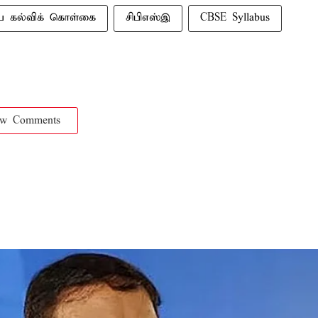
ய கல்விக் கொள்கை
சிபிஎஸ்இ
CBSE Syllabus
ow Comments