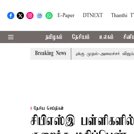
E-Paper
DTNEXT
Thanthi 
தமிழகம்
தேசியம்
உலகம்
சினி
Breaking News
்: எம்.பி.க்கள் கூட்டத்துக்கு முதல்-அமைச்சர் விஜய் அழைப்பு
தேசிய செய்திகள்
சிபிஎஸ்இ பள்ளிகளில் 