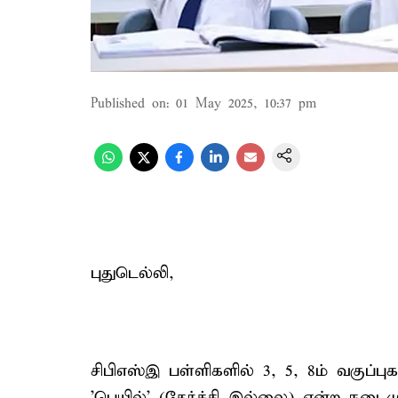
Published on
:
01 May 2025, 10:37 pm
புதுடெல்லி,
சிபிஎஸ்இ பள்ளிகளில் 3, 5, 8ம் வகுப்ப
'பெயில்' (தேர்ச்சி இல்லை) என்ற நடைம