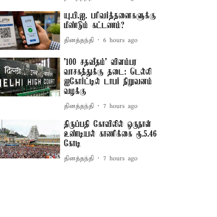
யு.பி.ஐ. பரிவர்த்தனைகளுக்கு
மீண்டும் கட்டணம்?
தினத்தந்தி
6 hours ago
'100 சதவீதம்' விளம்பர
வாசகத்துக்கு தடை: டெல்லி
ஐகோர்ட்டில் டாபர் நிறுவனம்
வழக்கு
தினத்தந்தி
7 hours ago
திருப்பதி கோவிலில் ஒருநாள்
உண்டியல் காணிக்கை ரூ.5.46
கோடி
தினத்தந்தி
7 hours ago