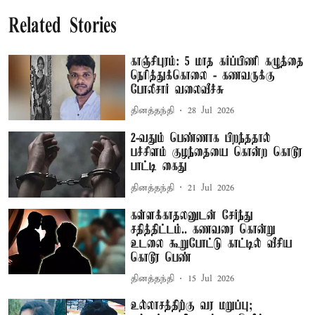
Related Stories
காஞ்சிபுரம்: 5 மாத கர்ப்பிணி கழுத்தை
நெரித்துக்கொலை - கணவருக்கு
போலீசார் வலைவீச்சு
தினத்தந்தி
28 Jul 2026
2-வதும் பெண்ணாக பிறந்ததால்
பச்சிளம் குழந்தையை கொன்ற கொடூர
பாட்டி கைது
தினத்தந்தி
21 Jul 2026
கள்ளக்காதலனுடன் சேர்ந்து
சதித்திட்டம்.. கணவரை கொன்று
உடலை கூறுபோட்டு காட்டில் வீசிய
கொடூர பெண்
தினத்தந்தி
15 Jul 2026
உல்லாசத்திற்கு வர மறுப்பு;