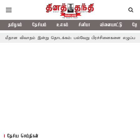
தமிழகம்
தேசியம்
உலகம்
சினிமா
விளையாட்டு
ஜோத
ாதம் இன்று தொடக்கம்: பல்வேறு பிரச்சினைகளை எழுப்ப எதிர்க்கட்சிகள் த
தேசிய செய்திகள்