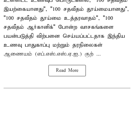
உள்ளிட்ட உணவுப் பொருட்களில், "100 சதவீதம்
இயற்கையானது", "100 சதவீதம் தூய்மையானது",
"100 சதவீதம் தூய்மை உத்தரவாதம்", "100
சதவீதம் ஆர்கானிக்" போன்ற வாசகங்களை
பயன்படுத்தி விற்பனை செய்யப்பட்டதாக இந்திய
உணவு பாதுகாப்பு மற்றும் தரநிலைகள்
ஆணையம் (எப்.எஸ்.எஸ்.ஏ.ஐ.) குற் ...
Read More