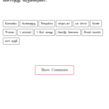
விசாரித்து வருகின்றனர்.
Karnataka
பெங்களூரு
Bengaluru
கர்நாடகா
car driver
பெண்
Woman
3 arrested
3 பேர் கைது
கொடூர கொலை
Brutal murder
கார் ஏற்றி
Show Comments