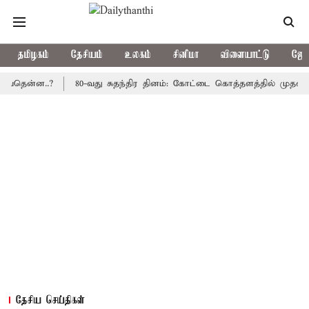
தமிழகம்
தேசியம்
உலகம்
சினிமா
விளையாட்டு
ஜோத
்ன..?
80-வது சுதந்திர தினம்: கோட்டை கொத்தளத்தில் முதல் முறையா
தேசிய செய்திகள்