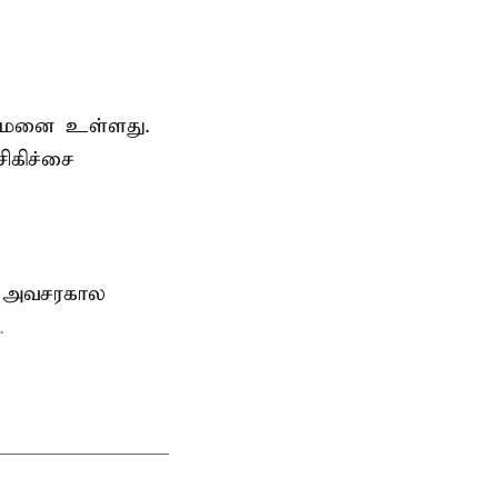
துவமனை உள்ளது.
ிகிச்சை
், அவசரகால
.