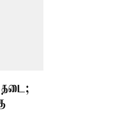
் தடை;
கு