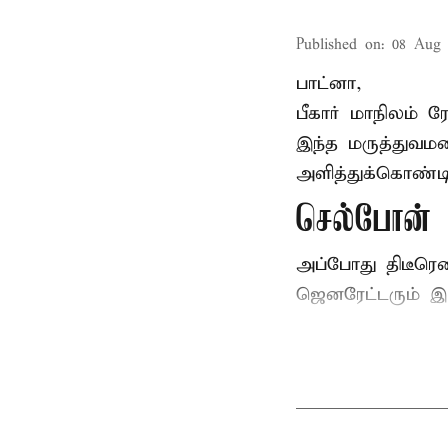
Published on
:
08 Aug 
பாட்னா,
பீகார்
மாநிலம் ர
இந்த மருத்துவமன
அளித்துக்கொண்டி
செல்போன் வ
அப்போது திடீரெ
ஜெனரேட்டரும் இ