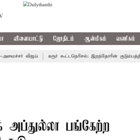
TV
மா
விளையாட்டு
ஜோதிடம்
ஆன்மிகம்
வணிகம்
ச்சர் விஜய்
கரூர் கூட்டநெரிசல்: இறந்தோரின் குடும்பத்தினரு
க் அப்துல்லா பங்கேற்ற