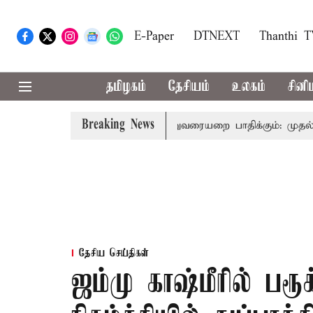
E-Paper
DTNEXT
Thanthi 
தமிழகம்
தேசியம்
உலகம்
சினி
Breaking News
் பிரதிநிதித்துவத்தை தொகுதி மறுவரையறை பாதிக்கும்: முதல்-அமை
தேசிய செய்திகள்
ஜம்மு காஷ்மீரில் பரூ