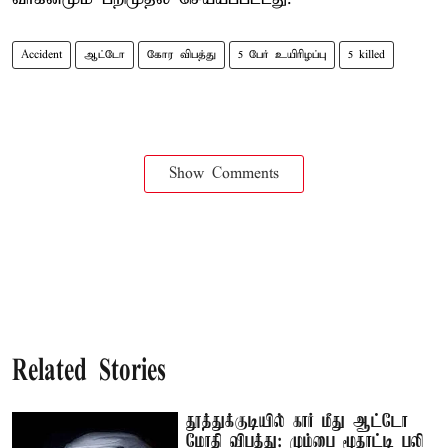
Accident
ஆட்டோ
கோர விபத்து
5 பேர் உயிரிழப்பு
5 killed
Show Comments
Related Stories
தூத்துக்குடியில் கார் மீது ஆட்டோ
மோதி விபத்து: மும்பை மூதாட்டி பலி