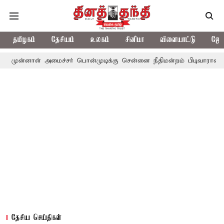
தமிழகம்
தேசியம்
உலகம்
சினிமா
விளையாட்டு
ஜோத
 அமைச்சர் பொன்முடிக்கு சென்னை நீதிமன்றம் பிடிவாராண்ட்
தொலைநோ
தேசிய செய்திகள்