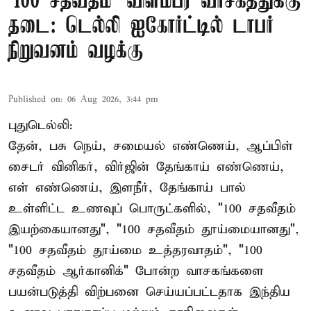
'100 சதவீதம்' விளம்பர வாசகத்துக்கு
தடை: டெல்லி ஐகோர்ட்டில் டாபர்
நிறுவனம் வழக்கு
Published on
:
06 Aug 2026, 3:44 pm
புதுடெல்லி:
தேன், பசு நெய், சமையல் எண்ணெய், ஆப்பிள்
சைடர் வினிகர், விர்ஜின் தேங்காய் எண்ணெய்,
எள் எண்ணெய், இளநீர், தேங்காய் பால்
உள்ளிட்ட உணவுப் பொருட்களில், "100 சதவீதம்
இயற்கையானது", "100 சதவீதம் தூய்மையானது",
"100 சதவீதம் தூய்மை உத்தரவாதம்", "100
சதவீதம் ஆர்கானிக்" போன்ற வாசகங்களை
பயன்படுத்தி விற்பனை செய்யப்பட்டதாக இந்திய