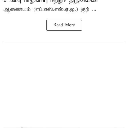
உணவு பாதுகாப்பு மற்றும் தரநிலைகள்
ஆணையம் (எப்.எஸ்.எஸ்.ஏ.ஐ.) குற் ...
Read More