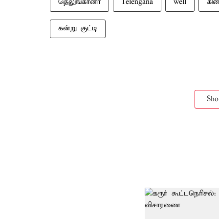
தெலுங்கானா
Telengana
well
கி
கன்று குட்டி
Sh