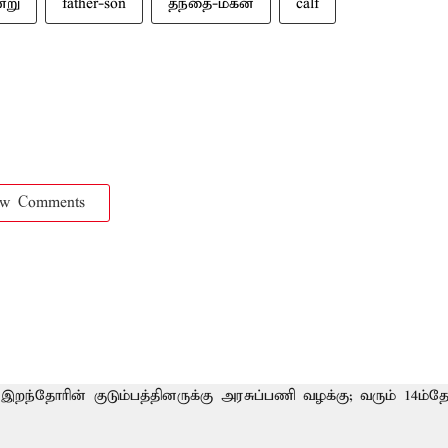
ணறு
father-son
தந்தை-மகன்
calf
ow Comments