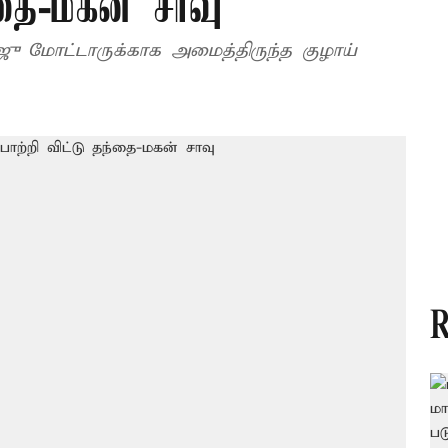
்தை-மகன் சாவு
ராஜு மோட்டாருக்காக அமைத்திருந்த குழாய்
R