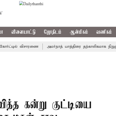
TV
மா
விளையாட்டு
ஜோதிடம்
ஆன்மிகம்
வணிகம்
்ட்டில் விசாரணை
அமர்நாத் யாத்திரை தற்காலிகமாக நிறுத்தம்
தவித்த கன்று குட்டியை