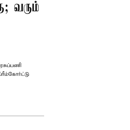
ு; வரும்
அரசுப்பணி
ீம்கோர்ட்டு