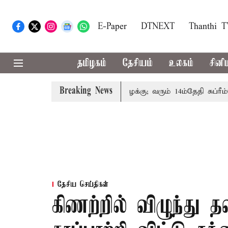
E-Paper
DTNEXT
Thanthi 
தமிழகம்
தேசியம்
உலகம்
சினி
Breaking News
ுடும்பத்தினருக்கு அரசுப்பணி வழக்கு; வரும் 14ம்தேதி சுப்ரீம்கோர
தேசிய செய்திகள்
கிணற்றில் விழுந்து 