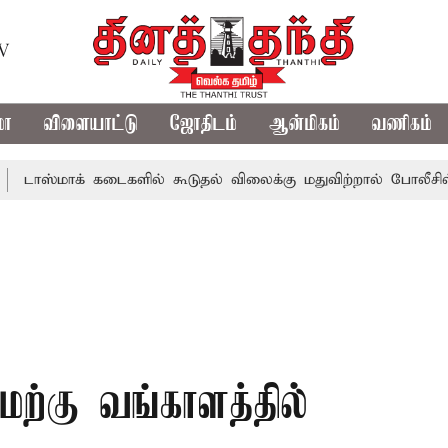
TV
மா
விளையாட்டு
ஜோதிடம்
ஆன்மிகம்
வணிகம்
ாக் கடைகளில் கூடுதல் விலைக்கு மதுவிற்றால் போலீசில் புகார்
ேற்கு வங்காளத்தில்