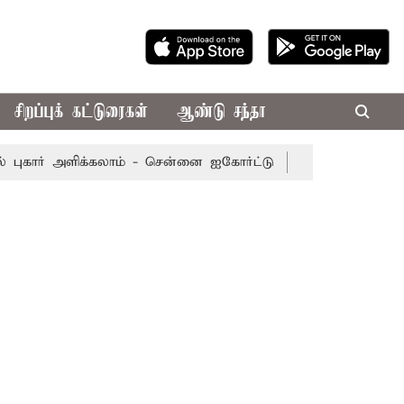
சிறப்புக் கட்டுரைகள்
ஆண்டு சந்தா
 அளிக்கலாம் - சென்னை ஐகோர்ட்டு
புதுச்சேரி சட்டப்பேரவைக்