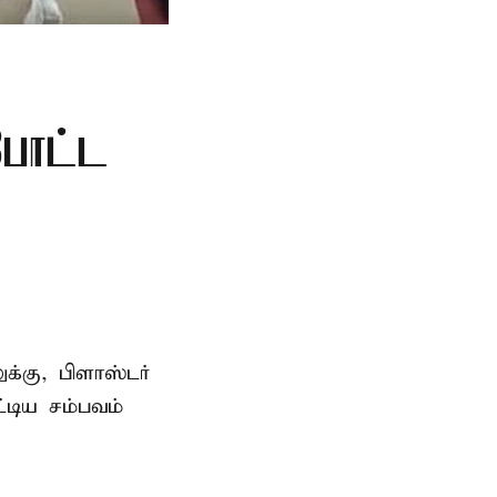
போட்ட
்கு, பிளாஸ்டர்
்டிய சம்பவம்