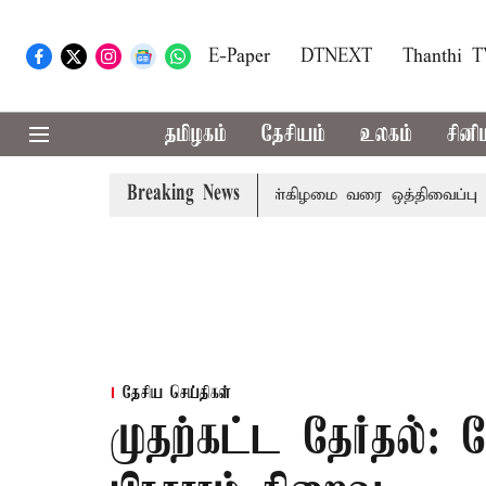
E-Paper
DTNEXT
Thanthi 
தமிழகம்
தேசியம்
உலகம்
சினி
Breaking News
ற இரு அவைகளுக்கும் திங்கள்கிழமை வரை ஒத்திவைப்பு
டாஸ்ம
தேசிய செய்திகள்
முதற்கட்ட தேர்தல்: ம