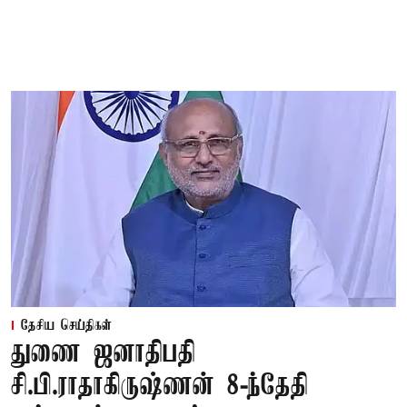
தேசிய செய்திகள்
துணை ஜனாதிபதி
சி.பி.ராதாகிருஷ்ணன் 8-ந்தேதி