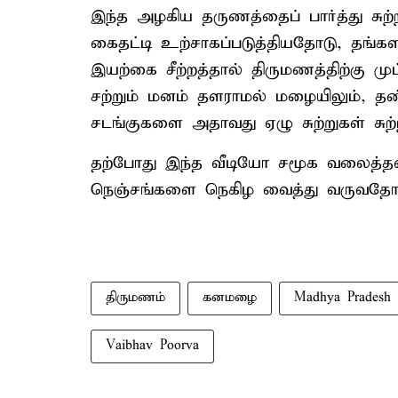
இந்த அழகிய தருணத்தைப் பார்த்து சுற்ற
கைதட்டி உற்சாகப்படுத்தியதோடு, தங்
இயற்கை சீற்றத்தால் திருமணத்திற்கு முட
சற்றும் மனம் தளராமல் மழையிலும், தண
சடங்குகளை அதாவது ஏழு சுற்றுகள் சுற்றி
தற்போது இந்த வீடியோ சமூக வலைத்தளங
நெஞ்சங்களை நெகிழ வைத்து வருவதோடு ப
திருமணம்
கனமழை
Madhya Pradesh
Vaibhav Poorva