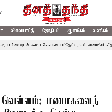
TV
மா
விளையாட்டு
ஜோதிடம்
ஆன்மிகம்
வணிகம்
யுடன் கூடிய வேளாண் பட்ஜெட்: முதல்-அமைச்சர் விஜய்
த
த வெள்ளம்: மணமகளைத்