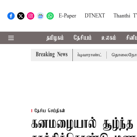
E-Paper
DTNEXT
Thanthi 
தமிழகம்
தேசியம்
உலகம்
சினி
Breaking News
்கு சென்னை நீதிமன்றம் பிடிவாராண்ட்
தொலைநோக்கு பார்வை
தேசிய செய்திகள்
கனமழையால் சூழ்ந்