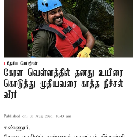
தேசிய செய்திகள்
கேரள வெள்ளத்தில் தனது உயிரை
கொடுத்து முதியவரை காத்த நீச்சல்
வீரர்
Published on
:
05 Aug 2026, 10:43 am
கண்ணூர்,
கேரள மாநிலம்
கண்ணூர் மாவட்டம் மீந்துள்ளி