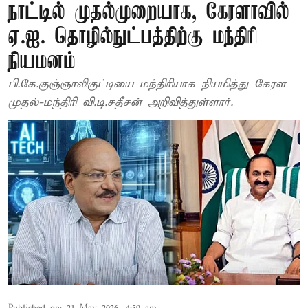
நாட்டில் முதல்முறையாக, கேரளாவில்
ஏ.ஐ. தொழில்நுட்பத்திற்கு மந்திரி
நியமனம்
பி.கே.குஞ்ஞாலிகுட்டியை மந்திரியாக நியமித்து கேரள
முதல்-மந்திரி வி.டி.சதீசன் அறிவித்துள்ளார்.