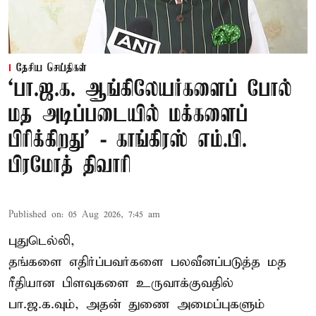
தேசிய செய்திகள்
‘பா.ஜ.க. ஆங்கிலேயர்களைப் போல்
மத அடிப்படையில் மக்களைப்
பிரிக்கிறது’ - காங்கிரஸ் எம்.பி.
பிரமோத் திவாரி
Published on
:
05 Aug 2026, 7:45 am
புதுடெல்லி,
தங்களை எதிர்ப்பவர்களை பலவீனப்படுத்த மத
ரீதியான பிளவுகளை உருவாக்குவதில்
பா.ஜ.க.வும், அதன் துணை அமைப்புகளும்