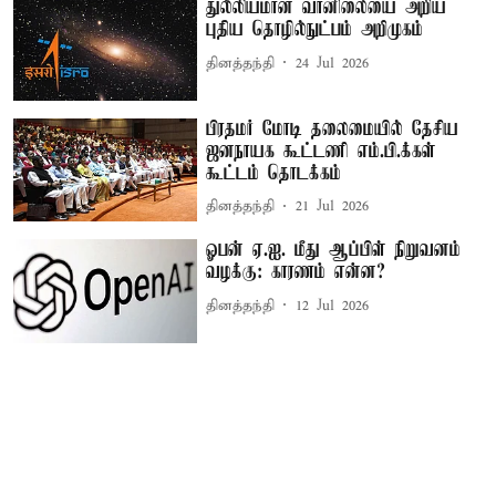
துல்லியமான வானிலையை அறிய
புதிய தொழில்நுட்பம் அறிமுகம்
தினத்தந்தி
24 Jul 2026
பிரதமர் மோடி தலைமையில் தேசிய
ஜனநாயக கூட்டணி எம்.பி.க்கள்
கூட்டம் தொடக்கம்
தினத்தந்தி
21 Jul 2026
ஓபன் ஏ.ஐ. மீது ஆப்பிள் நிறுவனம்
வழக்கு: காரணம் என்ன?
தினத்தந்தி
12 Jul 2026