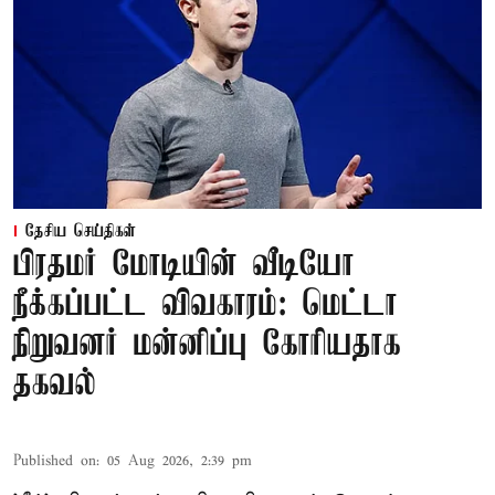
தேசிய செய்திகள்
பிரதமர் மோடியின் வீடியோ
நீக்கப்பட்ட விவகாரம்: மெட்டா
நிறுவனர் மன்னிப்பு கோரியதாக
தகவல்
Published on
:
05 Aug 2026, 2:39 pm