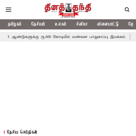
தமிழகம்
தேசியம்
உலகம்
சினிமா
விளையாட்டு
ஜோத
களுக்கு ரூ.600 கோடியில் மண்வள பாதுகாப்பு இயக்கம்
விவசாயிகளுக
தேசிய செய்திகள்