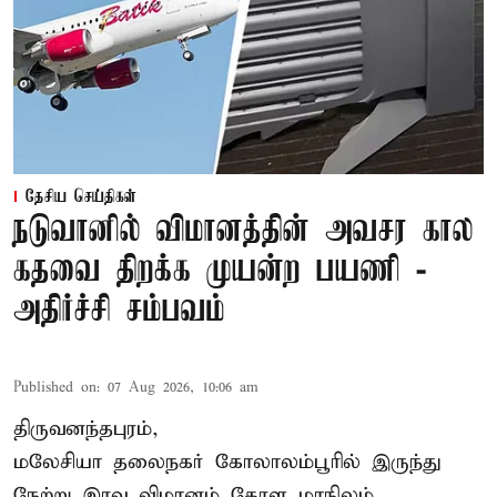
தேசிய செய்திகள்
நடுவானில் விமானத்தின் அவசர கால
கதவை திறக்க முயன்ற பயணி -
அதிர்ச்சி சம்பவம்
Published on
:
07 Aug 2026, 10:06 am
திருவனந்தபுரம்,
மலேசியா தலைநகர் கோலாலம்பூரில் இருந்து
நேற்று இரவு
விமானம்
கேரள மாநிலம்