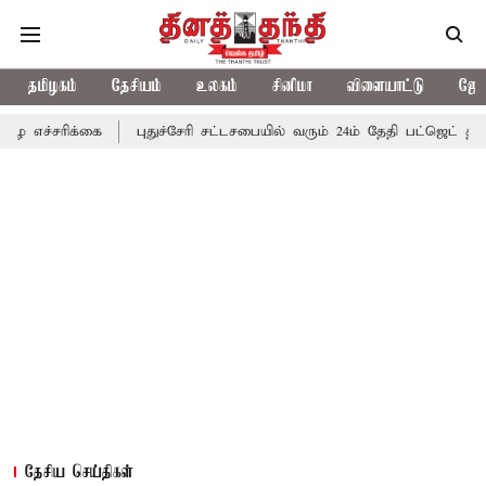
தமிழகம்
தேசியம்
உலகம்
சினிமா
விளையாட்டு
ஜோத
்கை
புதுச்சேரி சட்டசபையில் வரும் 24ம் தேதி பட்ஜெட் தாக்கல் செய்கி
தேசிய செய்திகள்