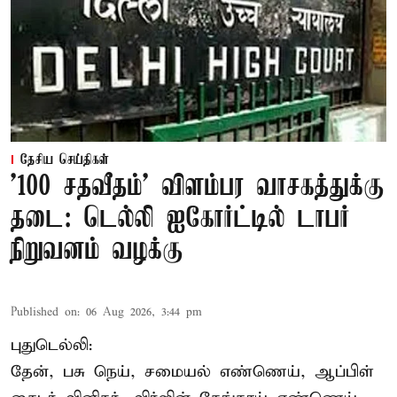
தேசிய செய்திகள்
'100 சதவீதம்' விளம்பர வாசகத்துக்கு
தடை: டெல்லி ஐகோர்ட்டில் டாபர்
நிறுவனம் வழக்கு
Published on
:
06 Aug 2026, 3:44 pm
புதுடெல்லி:
தேன், பசு நெய், சமையல் எண்ணெய், ஆப்பிள்