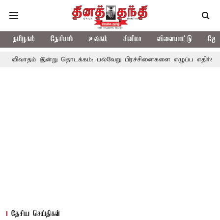
தமிழகம்
தேசியம்
உலகம்
சினிமா
விளையாட்டு
ஜோத
இன்று தொடக்கம்: பல்வேறு பிரச்சினைகளை எழுப்ப எதிர்க்கட்சிகள் திட்டம
தேசிய செய்திகள்