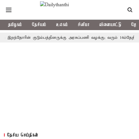
தமிழகம்
தேசியம்
உலகம்
சினிமா
விளையாட்டு
ஜோத
ந்தோரின் குடும்பத்தினருக்கு அரசுப்பணி வழக்கு; வரும் 14ம்தேதி சுப்ரீம்
தேசிய செய்திகள்