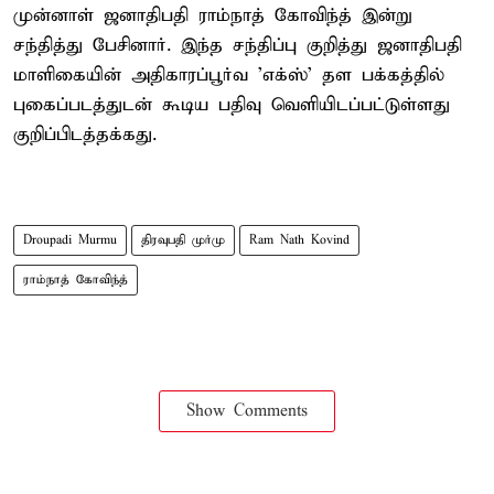
முன்னாள் ஜனாதிபதி ராம்நாத் கோவிந்த் இன்று
சந்தித்து பேசினார். இந்த சந்திப்பு குறித்து ஜனாதிபதி
மாளிகையின் அதிகாரப்பூர்வ 'எக்ஸ்' தள பக்கத்தில்
புகைப்படத்துடன் கூடிய பதிவு வெளியிடப்பட்டுள்ளது
குறிப்பிடத்தக்கது.
Droupadi Murmu
திரவுபதி முர்மு
Ram Nath Kovind
ராம்நாத் கோவிந்த்
Show Comments