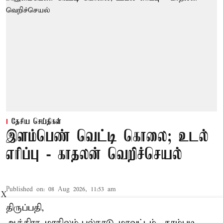
தேசிய செய்திகள்
இளம்பெண் வெட்டி கொலை; உடல்
எரிப்பு - காதலன் வெறிச்செயல்
Published on
:
08 Aug 2026, 11:53 am
X
திருப்பதி,
ஆந்திரா மாநிலம்,பல்நாடு மாவட்டம், கரம்புடி