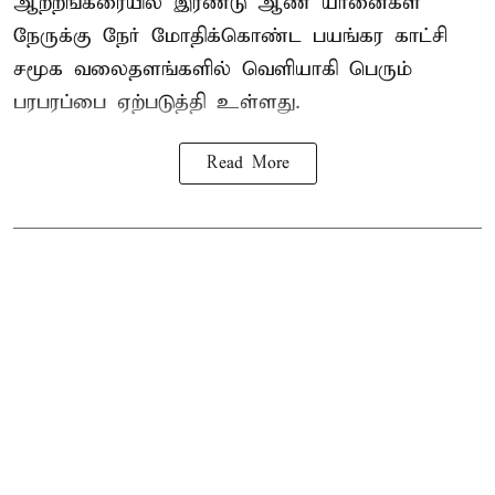
ஆற்றங்கரையில் இரண்டு ஆண்
யானைகள்
நேருக்கு நேர் மோதிக்கொண்ட பயங்கர காட்சி
சமூக வலைதளங்களில் வெளியாகி பெரும்
பரபரப்பை ஏற்படுத்தி உள்ளது.
Read More