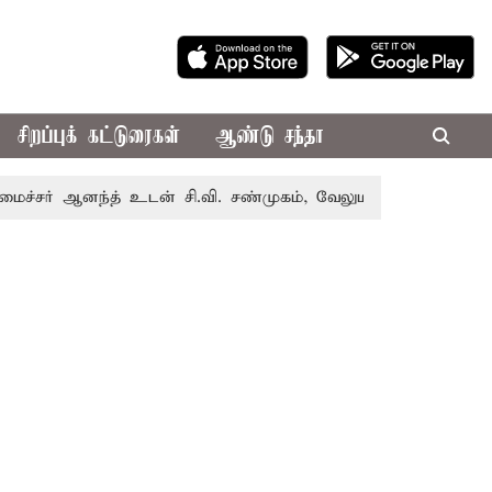
சிறப்புக் கட்டுரைகள்
ஆண்டு சந்தா
ஆனந்த் உடன் சி.வி. சண்முகம், வேலுமணி சந்திப்பு
மண் வளம