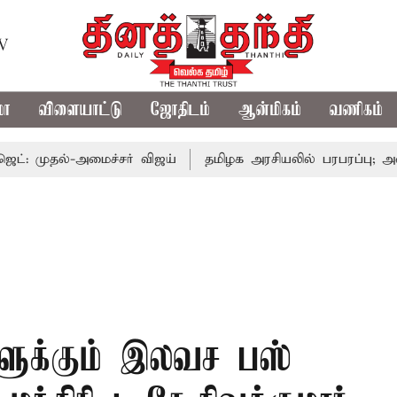
TV
மா
விளையாட்டு
ஜோதிடம்
ஆன்மிகம்
வணிகம்
ல்-அமைச்சர் விஜய்
தமிழக அரசியலில் பரபரப்பு; அமைச்சர் 
ுக்கும் இலவச பஸ்