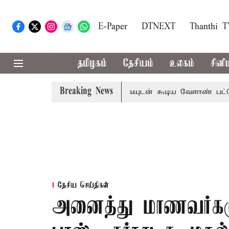
E-Paper
DTNEXT
Thanthi 
தமிழகம்
தேசியம்
உலகம்
சினி
Breaking News
்
தொலைநோக்கு பார்வையுடன் கூடிய வேளாண் பட்ஜெட்: முத
தேசிய செய்திகள்
அனைத்து மாணவர்கள