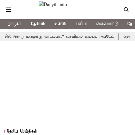
தமிழகம்
தேசியம்
உலகம்
சினிமா
விளையாட்டு
ஜோத
 இன்று மழைக்கு வாய்ப்பா..? வானிலை மையம் அப்டேட்
தொழிலில் சா
தேசிய செய்திகள்