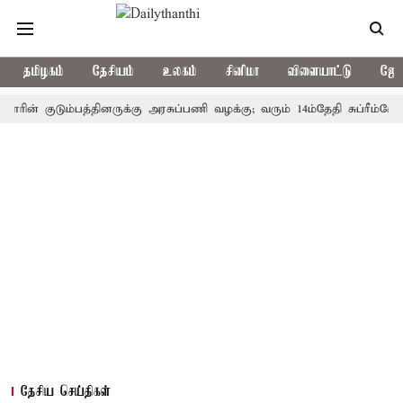
தமிழகம்
தேசியம்
உலகம்
சினிமா
விளையாட்டு
ஜோத
 குடும்பத்தினருக்கு அரசுப்பணி வழக்கு; வரும் 14ம்தேதி சுப்ரீம்கோர்ட்டி
தேசிய செய்திகள்