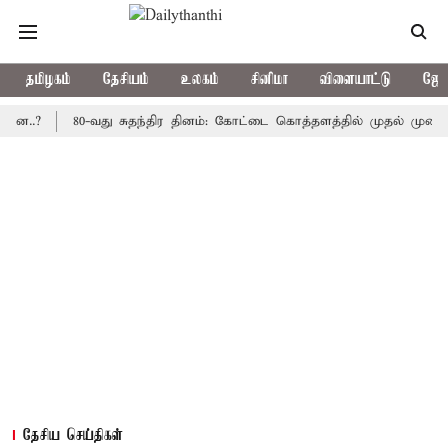
தமிழகம்
தேசியம்
உலகம்
சினிமா
விளையாட்டு
ஜோத
80-வது சுதந்திர தினம்: கோட்டை கொத்தளத்தில் முதல் முறையாக தேச
தேசிய செய்திகள்