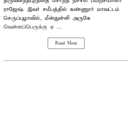
திருவனந்தபுரத்தை சேர்ந்த நீச்சல் பயிற்சியாளர்
ராஜேஷ். இவர் சமீபத்தில் கண்ணூர் மாவட்டம்
செருப்புழாவில், மீன்துள்ளி அருகே
வெள்ளப்பெருக்கு ஏ ...
Read More