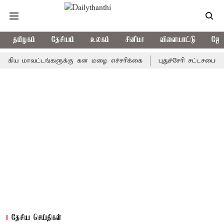
தமிழகம்
தேசியம்
உலகம்
சினிமா
விளையாட்டு
ஜோத
மாவட்டங்களுக்கு கன மழை எச்சரிக்கை
புதுச்சேரி சட்டசபையில் வரு
தேசிய செய்திகள்