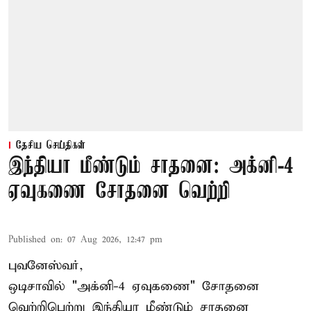
தேசிய செய்திகள்
இந்தியா மீண்டும் சாதனை: அக்னி-4
ஏவுகணை சோதனை வெற்றி
Published on
:
07 Aug 2026, 12:47 pm
புவனேஸ்வர்,
ஒடிசாவில் "அக்னி-4 ஏவுகணை" சோதனை
வெற்றிபெற்று இந்தியா மீண்டும் சாதனை