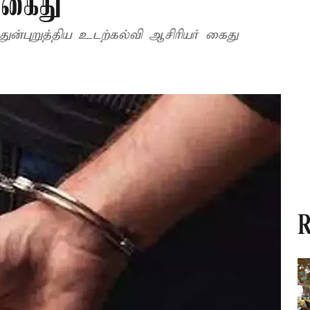
 கைது
துன்புறுத்திய உடற்கல்வி ஆசிரியர் கைது
R