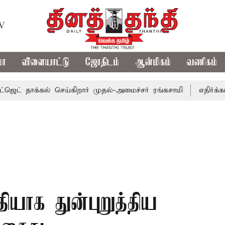
TV
மா
விளையாட்டு
ஜோதிடம்
ஆன்மிகம்
வணிகம்
தாக்கல் செய்கிறார் முதல்-அமைச்சர் ரங்கசாமி
எதிர்க்கட்சிக
ியாக துன்புறுத்திய