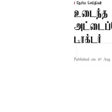
தேசிய செய்திகள்
உடைந்த 
அட்டைப்
டாக்டர்
X
Published on
:
07 Aug 
சென்னை,
பிகார் மாநிலத்த
அல்லது மருத்துவ
சர்ச்சையை ஏற்படு