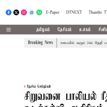
E-Paper
DTNEXT
Thanthi 
தமிழகம்
தேசியம்
உலகம்
சினி
Breaking News
்சரிக்கை
புதுச்சேரி சட்டசபையில் வரும் 24ம் தேதி பட்ஜெட் 
தேசிய செய்திகள்
சிறுவனை பாலியல் ரீத