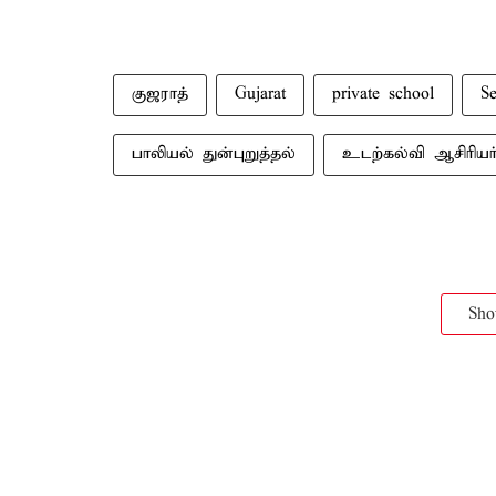
குஜராத்
Gujarat
private school
Se
பாலியல் துன்புறுத்தல்
உடற்கல்வி ஆசிரியர
Sh