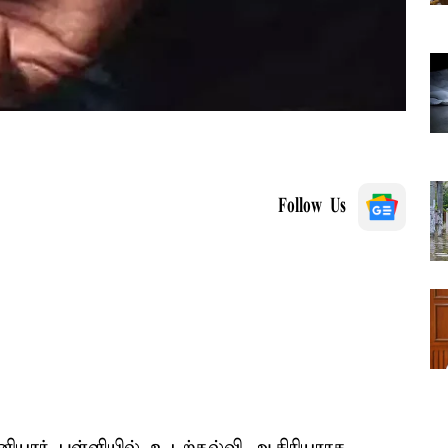
Follow Us
ியார் பள்ளியில் உடற்கல்வி ஆசிரியராக