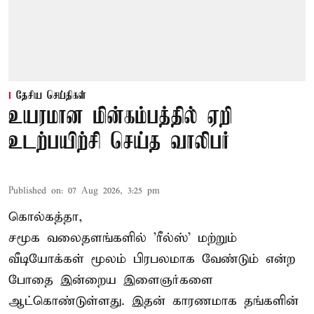
தேசிய செய்திகள்
உயரமான மின்கம்பத்தில் ஏறி
உடற்பயிற்சி செய்த வாலிபர்
Published on
:
07 Aug 2026, 3:25 pm
கொல்கத்தா,
சமூக வலைதளங்களில் '
ரீல்ஸ்
' மற்றும்
வீடியோக்கள் மூலம் பிரபலமாக வேண்டும் என்ற
போதை இன்றைய இளைஞர்களை
ஆட்கொண்டுள்ளது. இதன் காரணமாக தங்களின்