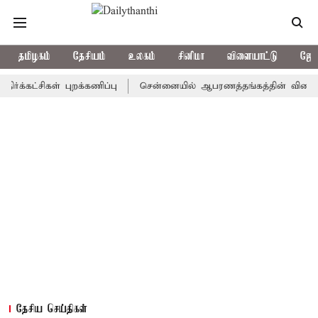
தமிழகம்
தேசியம்
உலகம்
சினிமா
விளையாட்டு
ஜோத
்சிகள் புறக்கணிப்பு
சென்னையில் ஆபரணத்தங்கத்தின் விலை சவரனுக்கு
தேசிய செய்திகள்