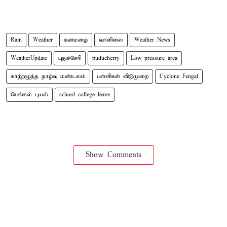
Rain
Weather
கனமழை
வானிலை
Weather News
WeatherUpdate
புதுச்சேரி
puducherry
Low pressure area
காற்றழுத்த தாழ்வு மண்டலம்
பள்ளிகள் விடுமுறை
Cyclone Fengal
பெங்கல் புயல்
school college leave
Show Comments