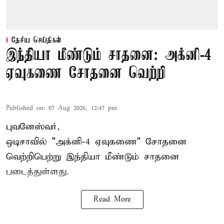
தேசிய செய்திகள்
இந்தியா மீண்டும் சாதனை: அக்னி-4
ஏவுகணை சோதனை வெற்றி
Published on
:
07 Aug 2026, 12:47 pm
புவனேஸ்வர்,
ஒடிசாவில் "அக்னி-4 ஏவுகணை" சோதனை
வெற்றிபெற்று இந்தியா மீண்டும் சாதனை
படைத்துள்ளது.
Read More