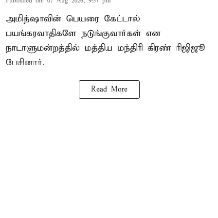
Published on
:
07 Aug 2026, 9:57 pm
அமித்ஷாவின் பெயரை கேட்டால்
பயங்கரவாதிகளே நடுங்குவார்கள் என
நாடாளுமன்றத்தில் மத்திய மந்திரி கிரண் ரிஜிஜூ
பேசினார்.
Read More