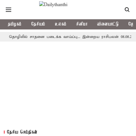
தமிழகம்
தேசியம்
உலகம்
சினிமா
விளையாட்டு
ஜோத
ழிலில் சாதனை படைக்க வாய்ப்பு... இன்றைய ராசிபலன் 08.08.2026
த
தேசிய செய்திகள்