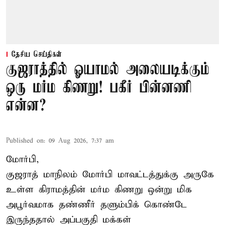
தேசிய செய்திகள்
குஜராத்தில் ஓயாமல் அலையடிக்கும்
ஒரு மர்ம கிணறு! பகீர் பின்னணி
என்ன?
Published on
:
09 Aug 2026, 7:37 am
மோர்பி,
குஜராத் மாநிலம் மோர்பி மாவட்டத்துக்கு அருகே
உள்ள கிராமத்தின் மர்ம கிணறு ஒன்று மிக
அபூர்வமாக தண்ணீர் தளும்பிக் கொண்டே
இருந்ததால் அப்பகுதி மக்கள்