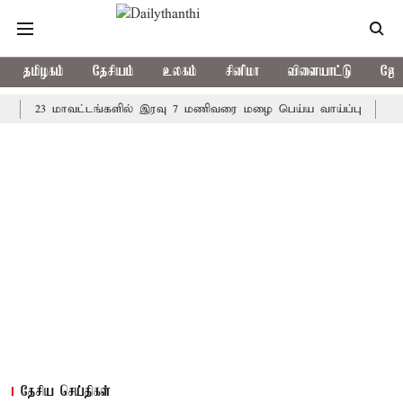
தமிழகம்
தேசியம்
உலகம்
சினிமா
விளையாட்டு
ஜோத
23 மாவட்டங்களில் இரவு 7 மணிவரை மழை பெய்ய வாய்ப்பு
கொரிய பே
தேசிய செய்திகள்