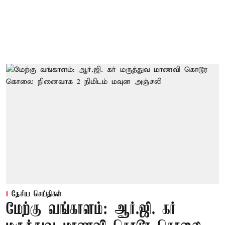
தேசிய செய்திகள்
மேற்கு வங்காளம்: ஆர்.ஜி. கர்