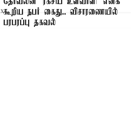
தோவலின் ‘ரகசிய உளவாளி’ எனக்
கூறிய நபர் கைது.. விசாரணையில்
X
பரபரப்பு தகவல்
Published on
:
10 Aug 2026, 7:47 am
பாட்னா,
பீகார் மாநிலத்தில், தன்னை ஐ.ஏ.எஸ். அதிகாரி
என்றும், தேசிய பாதுகாப்பு ஆலோசகர் அஜித்
தோவலின் நேரடி கட்டுப்பாட்டில் வேலை செய்யும்
‘ரகசிய உளவாளி’ என்றும் கூறிய நபரை
போலீசார் கைது செய்துள்ளனர்.
Read More