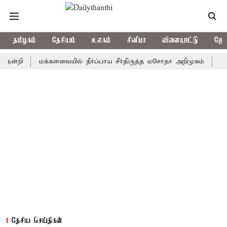
தமிழகம்
தேசியம்
உலகம்
சினிமா
விளையாட்டு
ஜோத
மக்களவையில் தீர்ப்பாய சீர்திருத்த மசோதா அறிமுகம்
காவிரி ந
தேசிய செய்திகள்