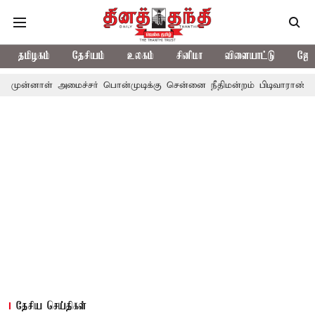
தமிழகம்
தேசியம்
உலகம்
சினிமா
விளையாட்டு
ஜோத
அமைச்சர் பொன்முடிக்கு சென்னை நீதிமன்றம் பிடிவாராண்ட்
தொலைநோ
தேசிய செய்திகள்