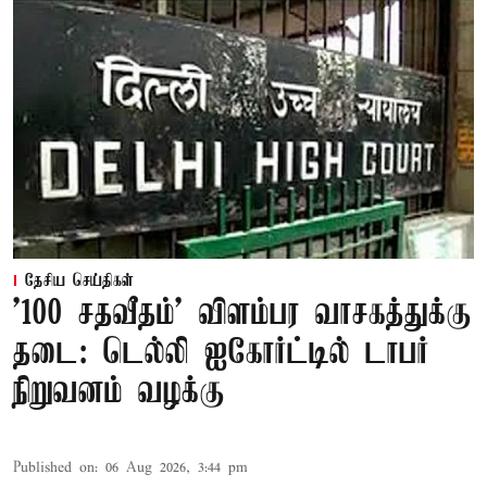
தேசிய செய்திகள்
'100 சதவீதம்' விளம்பர வாசகத்துக்கு
தடை: டெல்லி ஐகோர்ட்டில் டாபர்
நிறுவனம் வழக்கு
Published on
:
06 Aug 2026, 3:44 pm