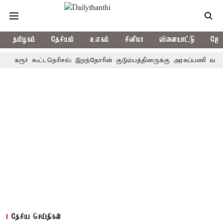
தமிழகம்
தேசியம்
உலகம்
சினிமா
விளையாட்டு
ஜோத
ூர் கூட்டநெரிசல்: இறந்தோரின் குடும்பத்தினருக்கு அரசுப்பணி வழக்கு; வரு
தேசிய செய்திகள்