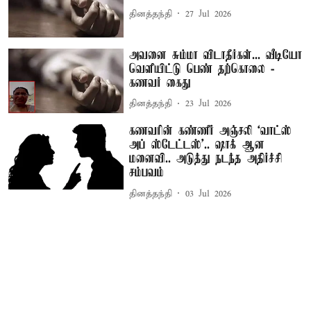
தினத்தந்தி
27 Jul 2026
அவனை சும்மா விடாதீர்கள்... வீடியோ
வெளியிட்டு பெண் தற்கொலை -
கணவர் கைது
தினத்தந்தி
23 Jul 2026
கணவரின் கண்ணீர் அஞ்சலி ‘வாட்ஸ்
அப் ஸ்டேட்டஸ்’.. ஷாக் ஆன
மனைவி.. அடுத்து நடந்த அதிர்ச்சி
சம்பவம்
தினத்தந்தி
03 Jul 2026