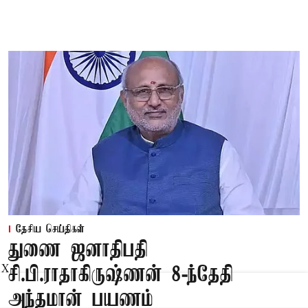
தேசிய செய்திகள்
துணை ஜனாதிபதி
சி.பி.ராதாகிருஷ்ணன் 8-ந்தேதி
X
அந்தமான் பயணம்