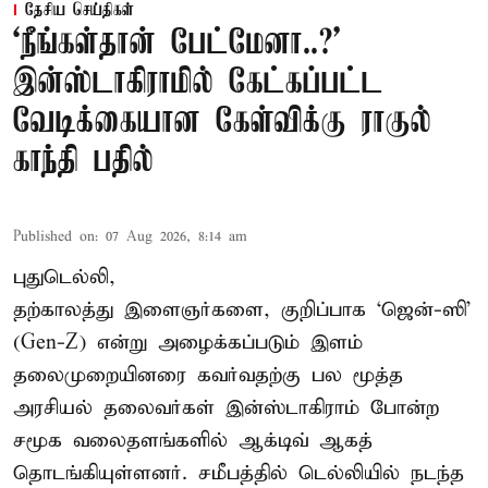
தேசிய செய்திகள்
‘நீங்கள்தான் பேட்மேனா..?’
இன்ஸ்டாகிராமில் கேட்கப்பட்ட
வேடிக்கையான கேள்விக்கு ராகுல்
காந்தி பதில்
Published on
:
07 Aug 2026, 8:14 am
புதுடெல்லி,
தற்காலத்து இளைஞர்களை, குறிப்பாக ‘ஜென்-ஸி’
(Gen-Z) என்று அழைக்கப்படும் இளம்
தலைமுறையினரை கவர்வதற்கு பல மூத்த
அரசியல் தலைவர்கள் இன்ஸ்டாகிராம் போன்ற
சமூக வலைதளங்களில் ஆக்டிவ் ஆகத்
தொடங்கியுள்ளனர். சமீபத்தில் டெல்லியில் நடந்த