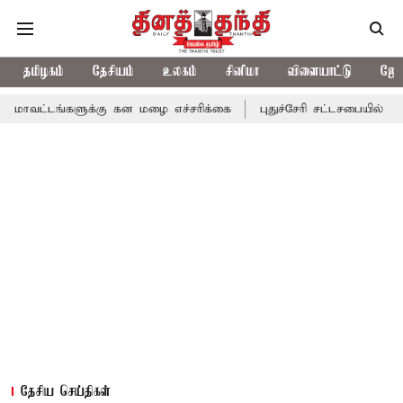
தமிழகம்
தேசியம்
உலகம்
சினிமா
விளையாட்டு
ஜோத
ளுக்கு கன மழை எச்சரிக்கை
புதுச்சேரி சட்டசபையில் வரும் 24ம் தே
தேசிய செய்திகள்