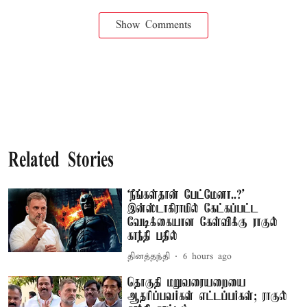
Show Comments
Related Stories
‘நீங்கள்தான் பேட்மேனா..?’
இன்ஸ்டாகிராமில் கேட்கப்பட்ட
வேடிக்கையான கேள்விக்கு ராகுல்
காந்தி பதில்
தினத்தந்தி
6 hours ago
தொகுதி மறுவரையறையை
ஆதரிப்பவர்கள் எட்டப்பர்கள்; ராகுல்