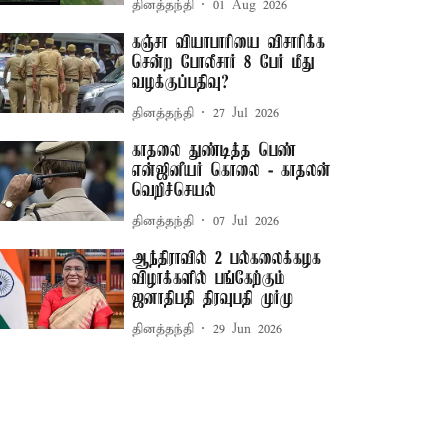
தினத்தந்தி
01 Aug 2026
கஞ்சா வியாபாரியை விசாரிக்க
சென்ற போலீசார் 8 பேர் மீது
வழக்குப்பதிவு?
தினத்தந்தி
27 Jul 2026
காதலை துண்டித்த பெண்
என்ஜினீயர் கொலை - காதலன்
வெறிச்செயல்
தினத்தந்தி
07 Jul 2026
ஆந்திராவில் 2 பல்கலைக்கழக
விழாக்களில் பங்கேற்கும்
ஜனாதிபதி திரவுபதி முர்மு
தினத்தந்தி
29 Jun 2026