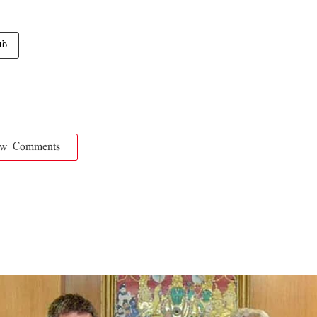
ம்
ow Comments