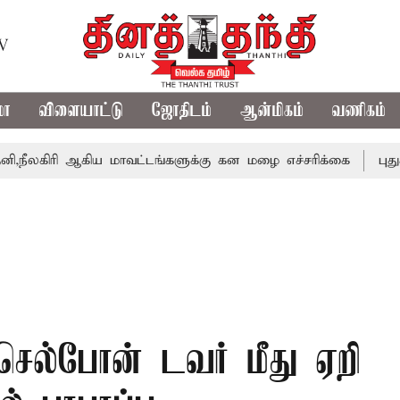
TV
மா
விளையாட்டு
ஜோதிடம்
ஆன்மிகம்
வணிகம்
ரி ஆகிய மாவட்டங்களுக்கு கன மழை எச்சரிக்கை
புதுச்சேரி
 செல்போன் டவர் மீது ஏறி