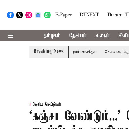
E-Paper
DTNEXT
Thanthi 
தமிழகம்
தேசியம்
உலகம்
சினி
Breaking News
கரத்து வழக்கை வாபஸ் பெற்றார் சங்கீதா
கோவை, தேனி,நீலகி
தேசிய செய்திகள்
‘கஞ்சா வேண்டும்...’